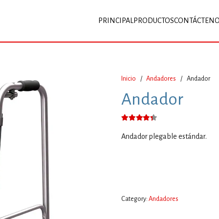
PRINCIPAL
PRODUCTOS
CONTÁCTEN
Inicio
/
Andadores
/
Andador
Andador
Valorado con
4.17
de 5
Andador plegable estándar.
Category:
Andadores