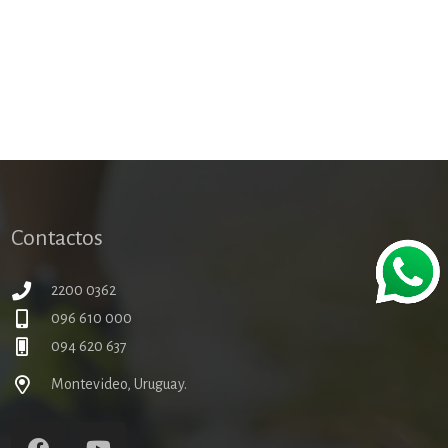
Contactos
2200 0362
096 610 000
094 620 637
Montevideo, Uruguay.