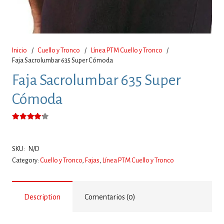
Inicio
/
Cuello y Tronco
/
Línea PTM Cuello y Tronco
/
Faja Sacrolumbar 635 Super Cómoda
Faja Sacrolumbar 635 Super
Cómoda
Valorado con
4.00
de 5
SKU:
N/D
Category:
Cuello y Tronco
,
Fajas
,
Línea PTM Cuello y Tronco
Description
Comentarios (0)