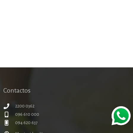
Contactos
2200 0362
096 610 000
094 620 637