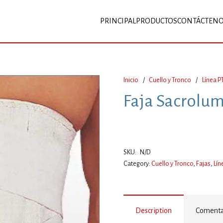
PRINCIPAL
PRODUCTOS
CONTÁCTEN
Inicio
/
Cuello y Tronco
/
Línea P
Faja Sacrolu
SKU:
N/D
Category:
Cuello y Tronco
,
Fajas
,
Lín
Description
Comentar