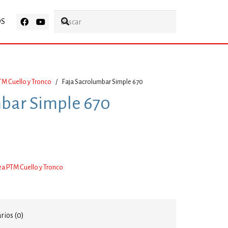
OS
TM Cuello y Tronco
/
Faja Sacrolumbar Simple 670
mbar Simple 670
ea PTM Cuello y Tronco
ios (0)