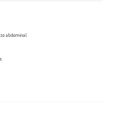
erzo abdominal.
e.