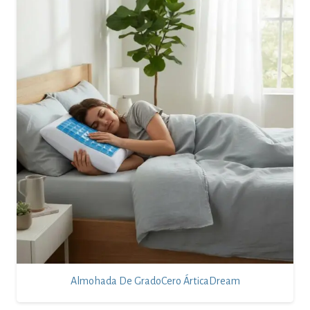
Almohada De GradoCero ÁrticaDream