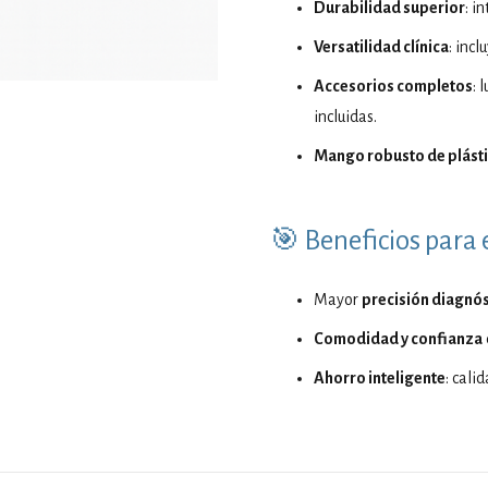
Durabilidad superior
: i
Versatilidad clínica
: inc
Accesorios completos
: 
incluidas.
Mango robusto de plást
🎯 Beneficios para e
Mayor
precisión diagnós
Comodidad y confianza
Ahorro inteligente
: cali