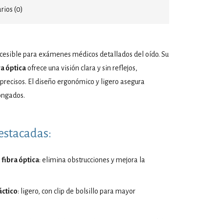
ios (0)
cesible para exámenes médicos detallados del oído. Su
ra óptica
ofrece una visión clara y sin reflejos,
recisos. El diseño ergonómico y ligero asegura
ongados.
estacadas:
fibra óptica
: elimina obstrucciones y mejora la
áctico
: ligero, con clip de bolsillo para mayor