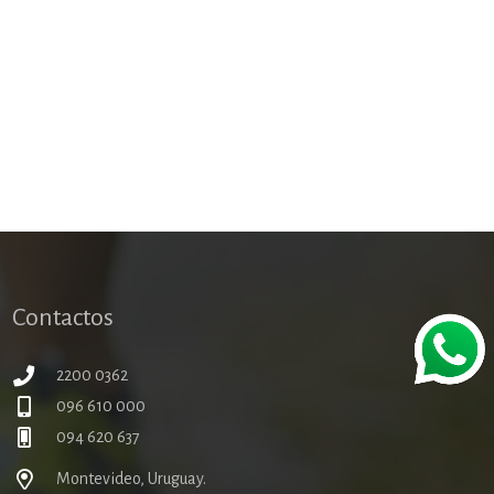
Contactos
2200 0362
096 610 000
094 620 637
Montevideo, Uruguay.