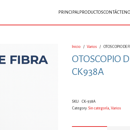
PRINCIPAL
PRODUCTOS
CONTÁCTEN
Inicio
/
Varios
/
OTOSCOPIO DE F
OTOSCOPIO DE
CK938A
SKU:
CK-938A
Category:
Sin categoría
,
Varios