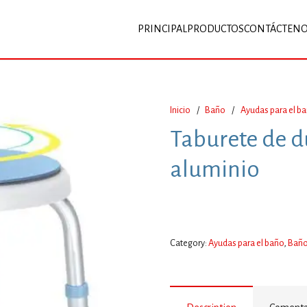
PRINCIPAL
PRODUCTOS
CONTÁCTEN
Inicio
/
Baño
/
Ayudas para el b
Taburete de d
aluminio
Category:
Ayudas para el baño
,
Bañ