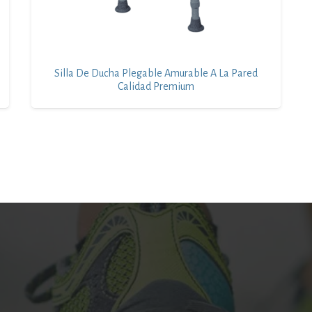
Silla De Ducha Plegable Amurable A La Pared
Calidad Premium