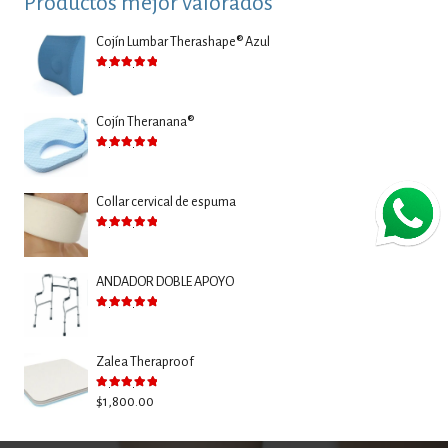
Productos mejor valorados
Cojín Lumbar Therashape® Azul
Valorado con
5.00
de 5
Cojín Theranana®
Valorado con
5.00
de 5
Collar cervical de espuma
Valorado con
5.00
de 5
ANDADOR DOBLE APOYO
Valorado con
5.00
de 5
Zalea Theraproof
Valorado con
5.00
de 5
$
1,800.00