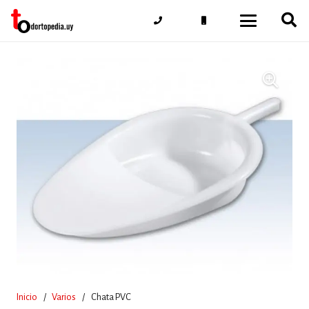
Inicio
/
Varios
/
Chata PVC