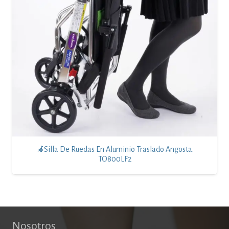
🦽Silla De Ruedas En Aluminio Traslado Angosta.
TO800LF2
Nosotros